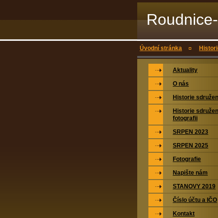
Roudnice-
Úvodní stránka
Histori
Aktuality
O nás
Historie sdružen
Historie sdružen
fotografii
SRPEN 2023
SRPEN 2025
Fotografie
Napište nám
STANOVY 2019
Číslo účtu a IČO
Kontakt