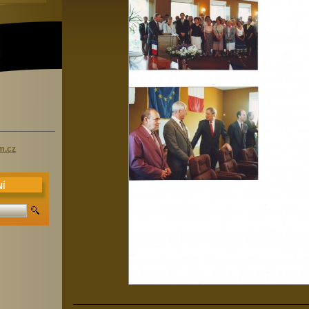
m.cz
Í