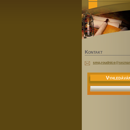
K
ONTAKT
smp,roudnice@sezna
V
YHLEDÁVÁN