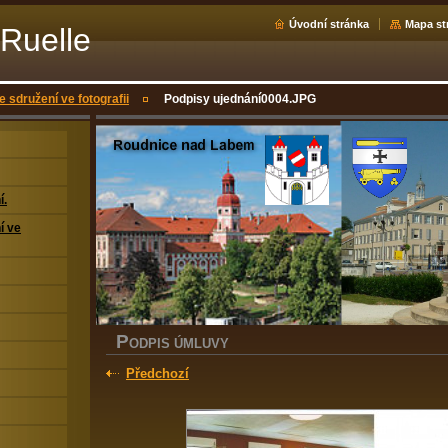
Úvodní stránka
Mapa st
Ruelle
e sdružení ve fotografii
Podpisy ujednání0004.JPG
í.
í ve
P
ODPIS ÚMLUVY
Předchozí