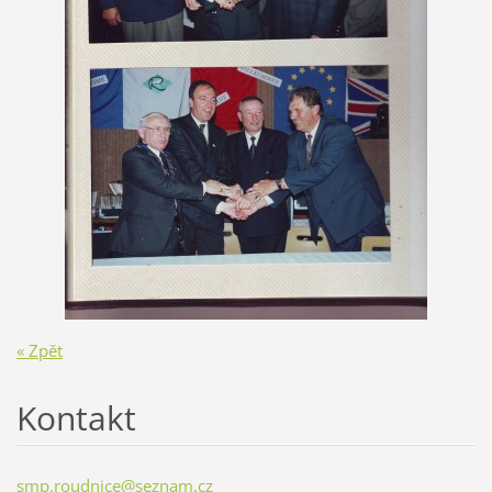
« Zpět
Kontakt
smp,roudnice@seznam.cz