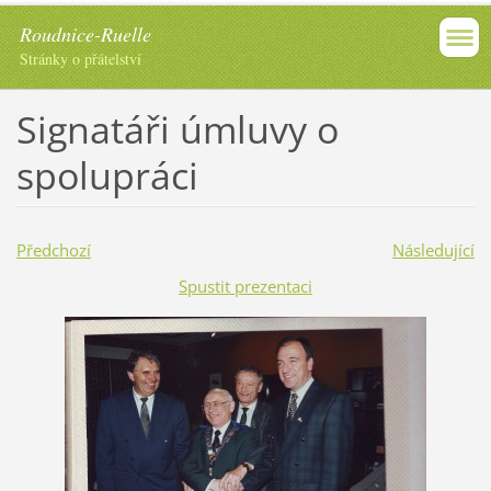
Roudnice-Ruelle
Stránky o přátelství
Signatáři úmluvy o
spolupráci
Předchozí
Následující
Spustit prezentaci