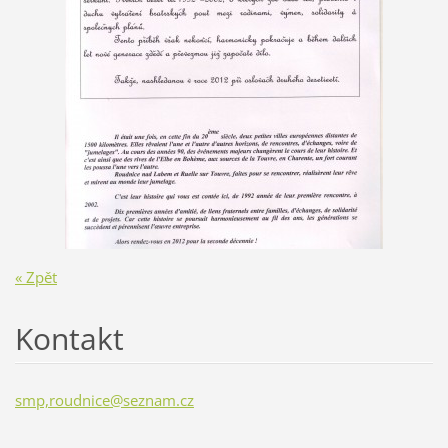
« Zpět
Kontakt
smp,roudnice@seznam.cz