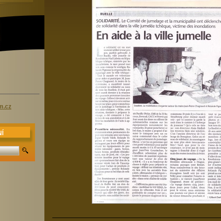
m.cz
Í