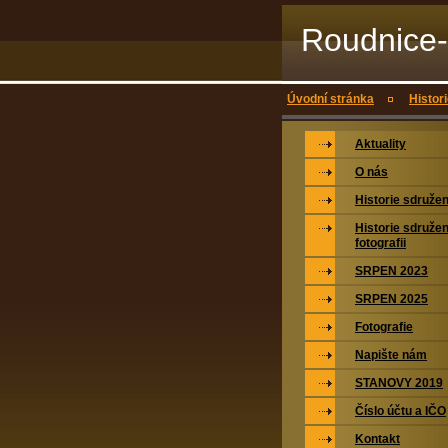
Roudnice-
Úvodní stránka
Histori
Aktuality
O nás
Historie sdružen
Historie sdružen
fotografii
SRPEN 2023
SRPEN 2025
Fotografie
Napište nám
STANOVY 2019
Číslo účtu a IČO
Kontakt