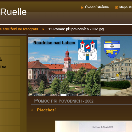
Úvodní stránka
Mapa st
Ruelle
e sdružení ve fotografii
15 Pomoc při povodních 2002.jpg
í.
í ve
P
OMOC PŘI POVODNÍCH - 2002
Předchozí