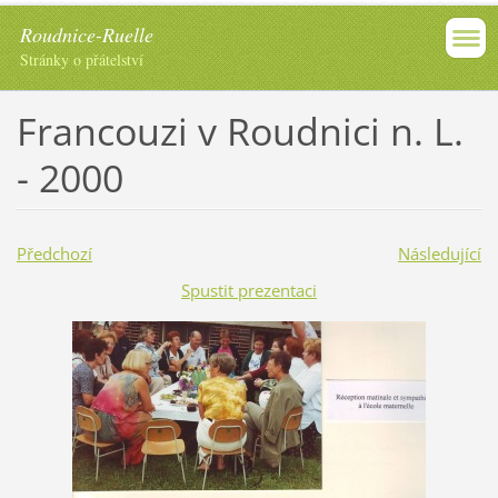
Roudnice-Ruelle
Stránky o přátelství
Francouzi v Roudnici n. L.
- 2000
Předchozí
Následující
Spustit prezentaci