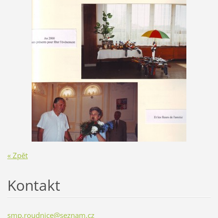
« Zpět
Kontakt
smp,roudnice@seznam.cz