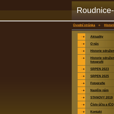
Roudnice-
Úvodní stránka
Histori
Aktuality
O nás
Historie sdružen
Historie sdružen
fotografii
SRPEN 2023
SRPEN 2025
Fotografie
Napište nám
STANOVY 2019
Číslo účtu a IČO
Kontakt