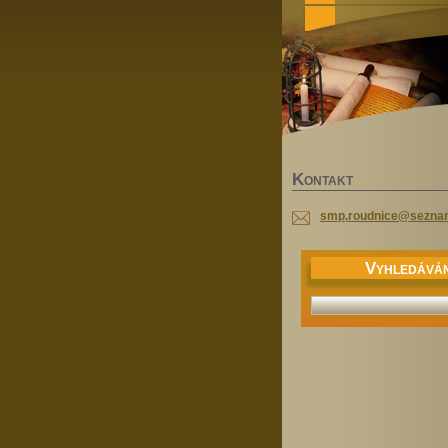
K
ONTAKT
smp,roudnice@sezna
V
YHLEDÁVÁN