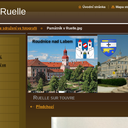
Úvodní stránka
Mapa st
Ruelle
e sdružení ve fotografii
Památník v Ruelle.jpg
í.
í ve
R
UELLE SUR TOUVRE
Předchozí